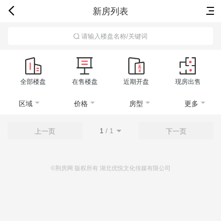
新房列表
首页
新房
出售
出租
资讯
请输入楼盘名称/关键词
全部楼盘
在售楼盘
近期开盘
现房出售
区域
价格
房型
更多
1
/
1
上一页
下一页
©荆房网 版权所有 湖北优悦文化传媒有限公司