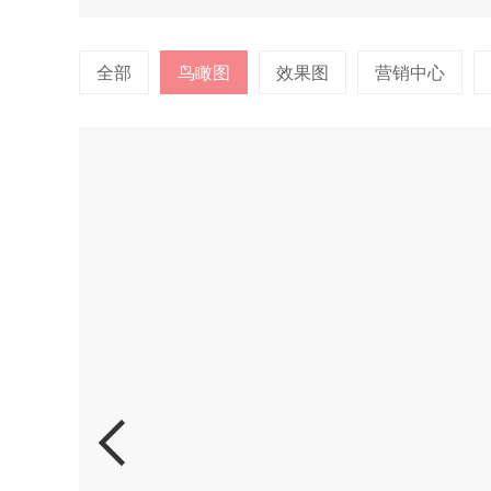
全部
鸟瞰图
效果图
营销中心
