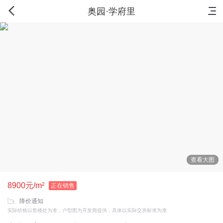
首页
新房
出售
出租
资讯
奥园·学府里
查看大图
8900元/m²
正在销售
降价通知
实际价格以售楼处为准，户型图为开发商提供，具体以实际交房标准为准