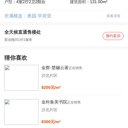
户型：
4室2厅2卫2阳台
建筑面积：
131.00m²
所属楼盘：
奥园·学府里
查看详情
全天候直通售楼处
预约看房
置业顾问1对1服务
猜你喜欢
金辉·楚樾云著
正在销售
沙北片区
8200元/m²
首页
金科集美书院
正在销售
新房
沙北片区
出售
8300元/m²